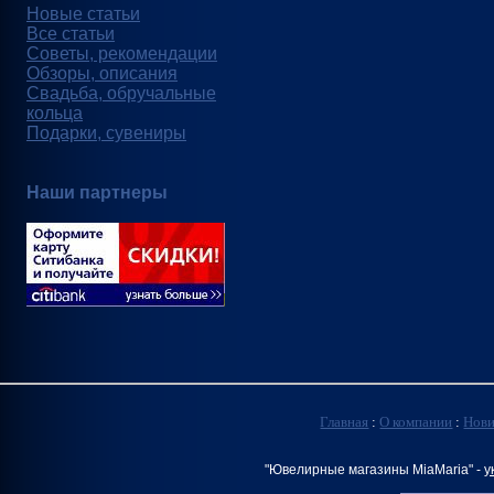
Новые статьи
Все статьи
Советы, рекомендации
Обзоры, описания
Свадьба, обручальные
кольца
Подарки, сувениры
Наши партнеры
Главная
:
О компании
:
Нов
"Ювелирные магазины MiaMaria" -
у