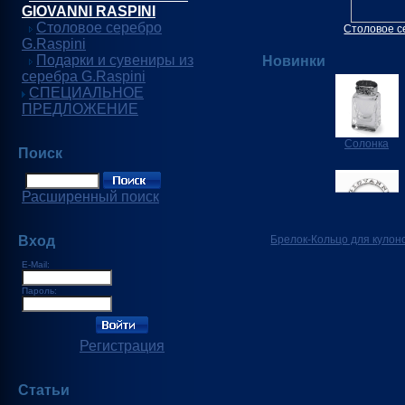
GIOVANNI RASPINI
Столовое серебро
Столовое с
G.Raspini
Подарки и сувениры из
Новинки
серебра G.Raspini
СПЕЦИАЛЬНОЕ
ПРЕДЛОЖЕНИЕ
Солонка
Поиск
Расширенный поиск
Вход
Брелок-Кольцо для кулон
E-Mail:
Пароль:
Регистрация
Статьи