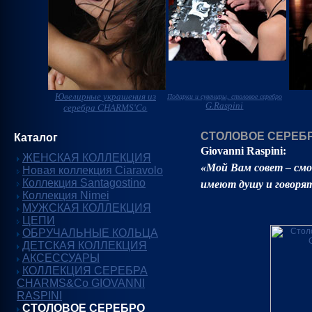
Ювелирные украшения из
Подарки и сувениры, столовое серебро
G.Raspini
серебра CHARMS'Co
СТОЛОВОЕ СЕРЕБРО
Каталог
Giovanni Raspini:
ЖЕНСКАЯ КОЛЛЕКЦИЯ
«Мой Вам совет – см
Новая коллекция Ciaravolo
Коллекция Santagostino
имеют душу и говорят
Коллекция Nimei
МУЖСКАЯ КОЛЛЕКЦИЯ
ЦЕПИ
ОБРУЧАЛЬНЫЕ КОЛЬЦА
ДЕТСКАЯ КОЛЛЕКЦИЯ
АКСЕССУАРЫ
КОЛЛЕКЦИЯ СЕРЕБРА
CHARMS&Co GIOVANNI
RASPINI
СТОЛОВОЕ СЕРЕБРО