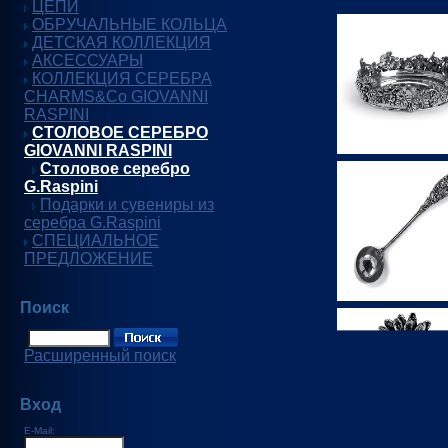
ЦЕПИ
ОБРУЧАЛЬНЫЕ КОЛЬЦА
ДЕТСКАЯ КОЛЛЕКЦИЯ
АКСЕССУАРЫ
КОЛЛЕКЦИЯ СЕРЕБРА
CHARMS&Co GIOVANNI
RASPINI
СТОЛОВОЕ СЕРЕБРО
GIOVANNI RASPINI
Столовое серебро
G.Raspini
Подарки и сувениры из
серебра G.Raspini
СПЕЦИАЛЬНОЕ
ПРЕДЛОЖЕНИЕ
Поиск
Расширенный поиск
Вход
E-Mail: