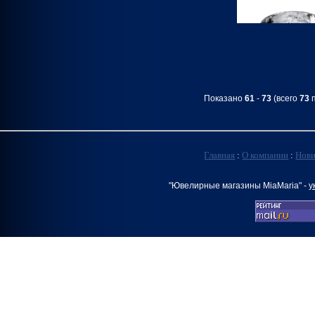
Показано
61
-
73
(всего
73
п
Главная
:
О компании
:
Нов
"Ювелирные магазины MiaMaria" -
у