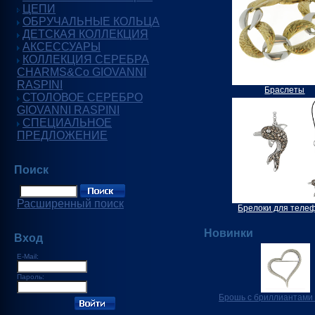
ЦЕПИ
ОБРУЧАЛЬНЫЕ КОЛЬЦА
ДЕТСКАЯ КОЛЛЕКЦИЯ
АКСЕССУАРЫ
КОЛЛЕКЦИЯ СЕРЕБРА
CHARMS&Co GIOVANNI
RASPINI
Браслеты
СТОЛОВОЕ СЕРЕБРО
GIOVANNI RASPINI
СПЕЦИАЛЬНОЕ
ПРЕДЛОЖЕНИЕ
Поиск
Расширенный поиск
Брелоки для теле
Новинки
Вход
E-Mail:
Пароль:
Брошь с бриллиантами 