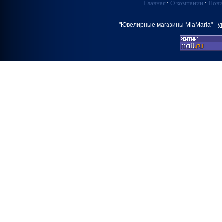
Главная
:
О компании
:
Нов
"Ювелирные магазины MiaMaria" -
у