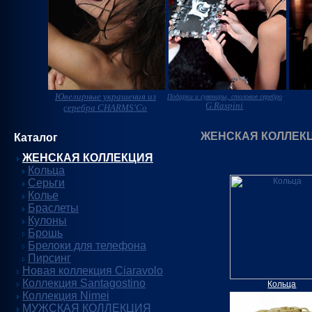
Ювелирные украшения из
Подарки и сувениры, столовое серебро
G.Raspini
серебра CHARMS'Co
ЖЕНСКАЯ КОЛЛЕК
Каталог
ЖЕНСКАЯ КОЛЛЕКЦИЯ
Кольца
Серьги
Колье
Браслеты
Кулоны
Брошь
Брелоки для телефона
Пирсинг
Новая коллекция Ciaravolo
Коллекция Santagostino
Кольца
Коллекция Nimei
МУЖСКАЯ КОЛЛЕКЦИЯ