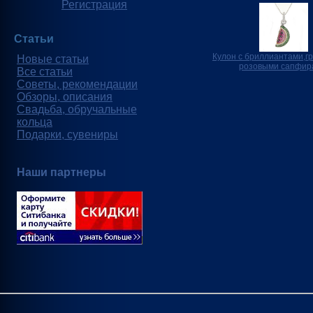
Регистрация
Статьи
Кулон с бриллиантами,г
Новые статьи
розовыми сапфир
Все статьи
Советы, рекомендации
Обзоры, описания
Свадьба, обручальные
кольца
Подарки, сувениры
Наши партнеры