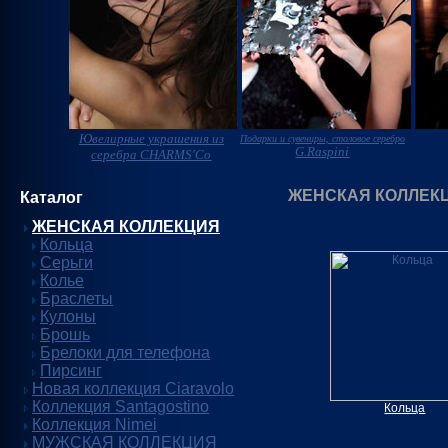
Ювелирные украшения из
Подарки и сувениры, столовое серебро
G.Raspini
серебра CHARMS'Co
ЖЕНСКАЯ КОЛЛЕК
Каталог
ЖЕНСКАЯ КОЛЛЕКЦИЯ
Кольца
Серьги
Колье
Браслеты
Кулоны
Брошь
Брелоки для телефона
Пирсинг
Новая коллекция Ciaravolo
Коллекция Santagostino
Кольца
Коллекция Nimei
МУЖСКАЯ КОЛЛЕКЦИЯ