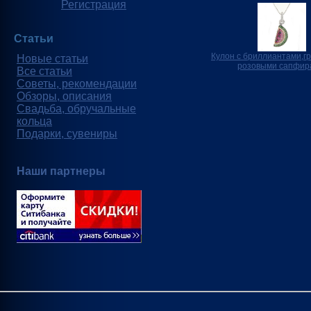
Регистрация
Статьи
Кулон с бриллиантами,г
Новые статьи
розовыми сапфир
Все статьи
Советы, рекомендации
Обзоры, описания
Свадьба, обручальные
кольца
Подарки, сувениры
Наши партнеры