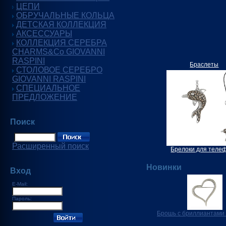
ЦЕПИ
ОБРУЧАЛЬНЫЕ КОЛЬЦА
ДЕТСКАЯ КОЛЛЕКЦИЯ
АКСЕССУАРЫ
КОЛЛЕКЦИЯ СЕРЕБРА
CHARMS&Co GIOVANNI
RASPINI
Браслеты
СТОЛОВОЕ СЕРЕБРО
GIOVANNI RASPINI
СПЕЦИАЛЬНОЕ
ПРЕДЛОЖЕНИЕ
Поиск
Расширенный поиск
Брелоки для теле
Новинки
Вход
E-Mail:
Пароль:
Брошь с бриллиантами 