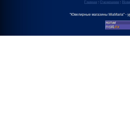
Главная
:
О компании
:
Нов
"Ювелирные магазины MiaMaria" -
у