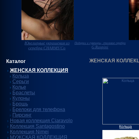
Ювелирные украшения из
Подарки и сувениры, столовое серебро
G.Raspini
серебра CHARMS'Co
ЖЕНСКАЯ КОЛЛЕК
Каталог
ЖЕНСКАЯ КОЛЛЕКЦИЯ
Кольца
Серьги
Колье
Браслеты
Кулоны
Брошь
Брелоки для телефона
Пирсинг
Новая коллекция Ciaravolo
Коллекция Santagostino
Кольца
Коллекция Nimei
МУЖСКАЯ КОЛЛЕКЦИЯ