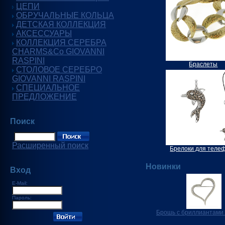
ЦЕПИ
ОБРУЧАЛЬНЫЕ КОЛЬЦА
ДЕТСКАЯ КОЛЛЕКЦИЯ
АКСЕССУАРЫ
КОЛЛЕКЦИЯ СЕРЕБРА
CHARMS&Co GIOVANNI
RASPINI
Браслеты
СТОЛОВОЕ СЕРЕБРО
GIOVANNI RASPINI
СПЕЦИАЛЬНОЕ
ПРЕДЛОЖЕНИЕ
Поиск
Расширенный поиск
Брелоки для теле
Новинки
Вход
E-Mail:
Пароль:
Брошь с бриллиантами 