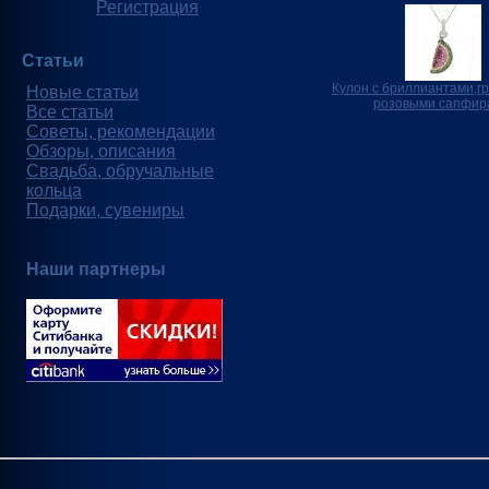
Регистрация
Статьи
Кулон с бриллиантами,г
Новые статьи
розовыми сапфир
Все статьи
Советы, рекомендации
Обзоры, описания
Свадьба, обручальные
кольца
Подарки, сувениры
Наши партнеры