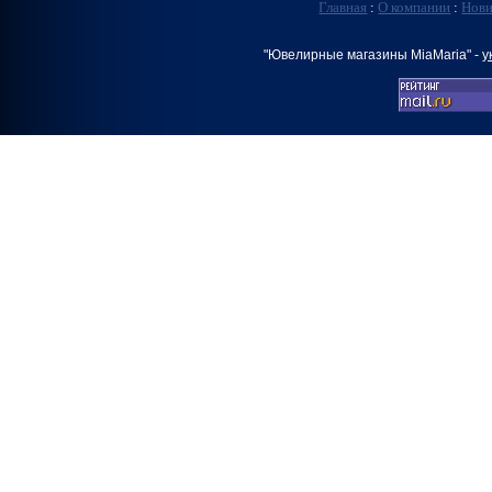
Главная
:
О компании
:
Нов
"Ювелирные магазины MiaMaria" -
у