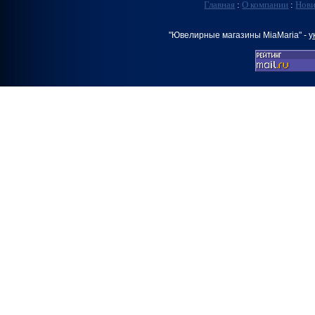
Главная
:
О компании
:
Нов
"Ювелирные магазины MiaMaria" -
у