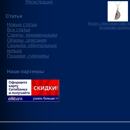
Регистрация
Статьи
Кулон с бриллиантами,г
Новые статьи
розовыми сапфир
Все статьи
Советы, рекомендации
Обзоры, описания
Свадьба, обручальные
кольца
Подарки, сувениры
Наши партнеры