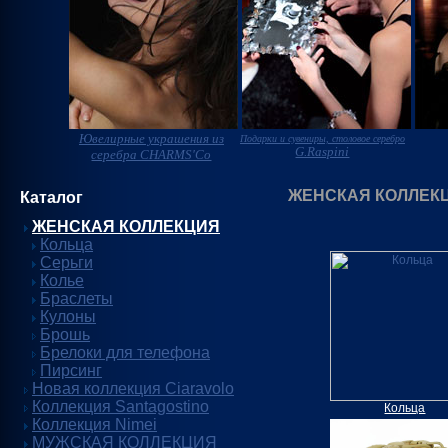
Ювелирные украшения из
Подарки и сувениры, столовое серебро
G.Raspini
серебра CHARMS'Co
ЖЕНСКАЯ КОЛЛЕК
Каталог
ЖЕНСКАЯ КОЛЛЕКЦИЯ
Кольца
Серьги
Колье
Браслеты
Кулоны
Брошь
Брелоки для телефона
Пирсинг
Новая коллекция Ciaravolo
Коллекция Santagostino
Кольца
Коллекция Nimei
МУЖСКАЯ КОЛЛЕКЦИЯ