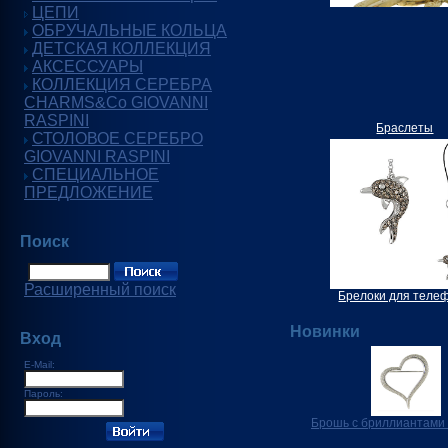
ЦЕПИ
ОБРУЧАЛЬНЫЕ КОЛЬЦА
ДЕТСКАЯ КОЛЛЕКЦИЯ
АКСЕССУАРЫ
КОЛЛЕКЦИЯ СЕРЕБРА
CHARMS&Co GIOVANNI
RASPINI
Браслеты
СТОЛОВОЕ СЕРЕБРО
GIOVANNI RASPINI
СПЕЦИАЛЬНОЕ
ПРЕДЛОЖЕНИЕ
Поиск
Расширенный поиск
Брелоки для теле
Новинки
Вход
E-Mail:
Пароль:
Брошь с бриллиантами 