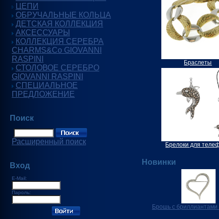
ЦЕПИ
ОБРУЧАЛЬНЫЕ КОЛЬЦА
ДЕТСКАЯ КОЛЛЕКЦИЯ
АКСЕССУАРЫ
КОЛЛЕКЦИЯ СЕРЕБРА
CHARMS&Co GIOVANNI
RASPINI
Браслеты
СТОЛОВОЕ СЕРЕБРО
GIOVANNI RASPINI
СПЕЦИАЛЬНОЕ
ПРЕДЛОЖЕНИЕ
Поиск
Расширенный поиск
Брелоки для теле
Новинки
Вход
E-Mail:
Пароль:
Брошь с бриллиантами 