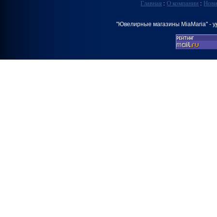
Главная
:
О компании
:
Нов
"Ювелирные магазины MiaMaria" -
у