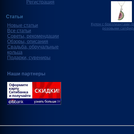
Регистрация
Статьи
Кулон с бриллиантами,г
Новые статьи
розовыми сапфир
Все статьи
Советы, рекомендации
Обзоры, описания
Свадьба, обручальные
кольца
Подарки, сувениры
Наши партнеры