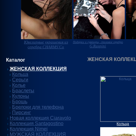
Ювелирные украшения из
Подарки и сувениры, столовое серебро
G.Raspini
серебра CHARMS'Co
ЖЕНСКАЯ КОЛЛЕК
Каталог
ЖЕНСКАЯ КОЛЛЕКЦИЯ
Кольца
Серьги
Колье
Браслеты
Кулоны
Брошь
Брелоки для телефона
Пирсинг
Новая коллекция Ciaravolo
Коллекция Santagostino
Кольца
Коллекция Nimei
МУЖСКАЯ КОЛЛЕКЦИЯ