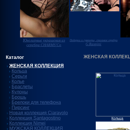
Ювелирные украшения из
Подарки и сувениры, столовое серебро
G.Raspini
серебра CHARMS'Co
ЖЕНСКАЯ КОЛЛЕК
Каталог
ЖЕНСКАЯ КОЛЛЕКЦИЯ
Кольца
Серьги
Колье
Браслеты
Кулоны
Брошь
Брелоки для телефона
Пирсинг
Новая коллекция Ciaravolo
Коллекция Santagostino
Кольца
Коллекция Nimei
МУЖСКАЯ КОЛЛЕКЦИЯ