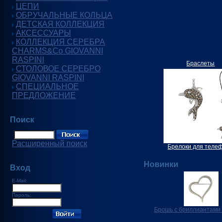
ЦЕПИ
ОБРУЧАЛЬНЫЕ КОЛЬЦА
ДЕТСКАЯ КОЛЛЕКЦИЯ
АКСЕССУАРЫ
КОЛЛЕКЦИЯ СЕРЕБРА
CHARMS&Co GIOVANNI
RASPINI
Браслеты
СТОЛОВОЕ СЕРЕБРО
GIOVANNI RASPINI
СПЕЦИАЛЬНОЕ
ПРЕДЛОЖЕНИЕ
Поиск
Расширенный поиск
Брелоки для теле
Новинки
Вход
E-Mail:
Пароль:
Брошь с бриллиантами 