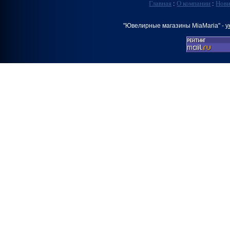
Главная
:
О компании
:
Нов
"Ювелирные магазины MiaMaria" -
у