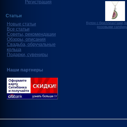
Регистрация
Статьи
Кулон с бриллиантами,г
Новые статьи
розовыми сапфир
Все статьи
Советы, рекомендации
Обзоры, описания
Свадьба, обручальные
кольца
Подарки, сувениры
Наши партнеры