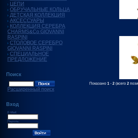
ЦЕПИ
ОБРУЧАЛЬНЫЕ КОЛЬЦА
ДЕТСКАЯ КОЛЛЕКЦИЯ
АКСЕССУАРЫ
КОЛЛЕКЦИЯ СЕРЕБРА
CHARMS&Co GIOVANNI
RASPINI
СТОЛОВОЕ СЕРЕБРО
GIOVANNI RASPINI
СПЕЦИАЛЬНОЕ
ПРЕДЛОЖЕНИЕ
Поиск
Показано
1
-
2
(всего
2
пози
Расширенный поиск
Вход
E-Mail:
Пароль: