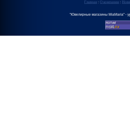
Главная
:
О компании
:
Нов
"Ювелирные магазины MiaMaria" -
у