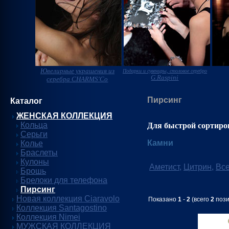
Ювелирные украшения из
Подарки и сувениры, столовое серебро
G.Raspini
серебра CHARMS'Co
Пирсинг
Каталог
ЖЕНСКАЯ КОЛЛЕКЦИЯ
Кольца
Для быстрой сортиро
Серьги
Камни
Колье
Браслеты
Кулоны
Аметист
,
Цитрин
,
Вс
Брошь
Брелоки для телефона
Пирсинг
Новая коллекция Ciaravolo
Показано
1
-
2
(всего
2
пози
Коллекция Santagostino
Коллекция Nimei
МУЖСКАЯ КОЛЛЕКЦИЯ