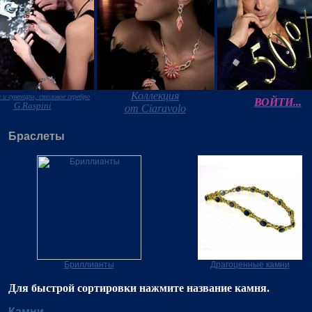
Коллекция
 и сувениры, столовое серебро
ВОЙТИ...
G.Raspini
от Ciaravolo
Браслеты
Бриллианты
Драгоценные камни
Для быстрой сортировки нажмите название камня.
Камни