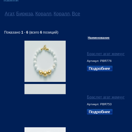
Агат
,
Бирюза
,
Коралл
,
Коралл
,
Все
Показано
1
-
6
(всего
6
позиций)
Наименование
Браслет агат жемчуг
Артикул: PВR776
Браслет агат жемчуг
Артикул: PBR753