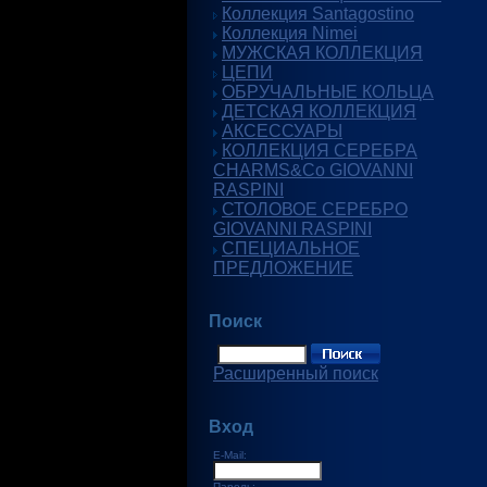
Коллекция Santagostino
Коллекция Nimei
МУЖСКАЯ КОЛЛЕКЦИЯ
ЦЕПИ
ОБРУЧАЛЬНЫЕ КОЛЬЦА
ДЕТСКАЯ КОЛЛЕКЦИЯ
АКСЕССУАРЫ
КОЛЛЕКЦИЯ СЕРЕБРА
CHARMS&Co GIOVANNI
RASPINI
СТОЛОВОЕ СЕРЕБРО
GIOVANNI RASPINI
СПЕЦИАЛЬНОЕ
ПРЕДЛОЖЕНИЕ
Поиск
Расширенный поиск
Вход
E-Mail:
Пароль: