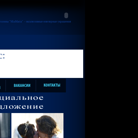
газины "MiaMaria"
- эксклюзивные ювелирные украшения
с: