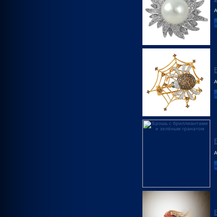
А
А
А