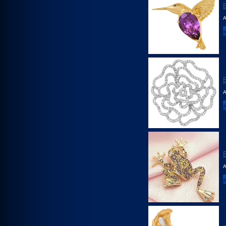
А
А
А