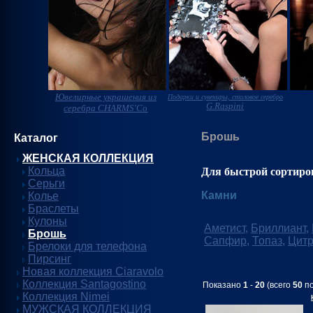
Ювелирные украшения из
Подарки и сувениры, столовое серебро
G.Raspini
серебра CHARMS'Co
Брошь
Каталог
ЖЕНСКАЯ КОЛЛЕКЦИЯ
Кольца
Для быстрой сортиро
Серьги
Камни
Колье
Браслеты
Кулоны
Аметист
,
Бриллиант
,
Брошь
Сапфир
,
Топаз
,
Цит
Брелоки для телефона
Пирсинг
Новая коллекция Ciaravolo
Коллекция Santagostino
Показано
1
-
20
(всего
50
по
Коллекция Nimei
МУЖСКАЯ КОЛЛЕКЦИЯ