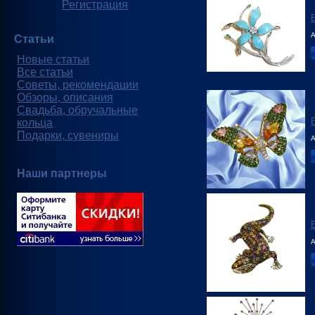
Регистрация
А
Статьи
Новые статьи
Все статьи
Советы, рекомендации
Обзоры, описания
Свадьба, обручальные
кольца
Подарки, сувениры
А
Наши партнеры
А