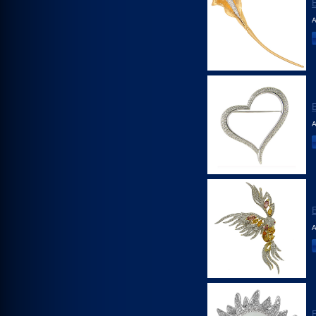
А
А
А