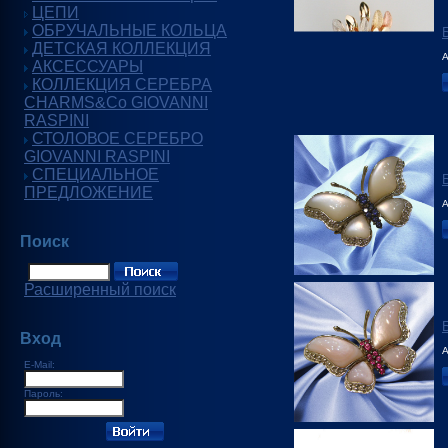
ЦЕПИ
ОБРУЧАЛЬНЫЕ КОЛЬЦА
ДЕТСКАЯ КОЛЛЕКЦИЯ
А
АКСЕССУАРЫ
КОЛЛЕКЦИЯ СЕРЕБРА
CHARMS&Co GIOVANNI
RASPINI
СТОЛОВОЕ СЕРЕБРО
GIOVANNI RASPINI
СПЕЦИАЛЬНОЕ
ПРЕДЛОЖЕНИЕ
А
Поиск
Расширенный поиск
Вход
А
E-Mail:
Пароль: