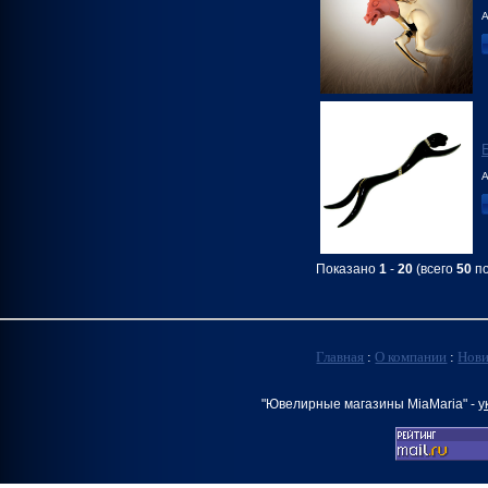
А
А
Показано
1
-
20
(всего
50
по
Главная
:
О компании
:
Нов
"Ювелирные магазины MiaMaria" -
у