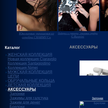
Ювелирные украшения из
Подарки и сувениры, столовое серебро
G.Raspini
серебра CHARMS'Co
АКСЕССУАРЫ
Каталог
ЖЕНСКАЯ КОЛЛЕКЦИЯ
Новая коллекция Ciaravolo
Коллекция Santagostino
Коллекция Nimei
МУЖСКАЯ КОЛЛЕКЦИЯ
ЦЕПИ
ОБРУЧАЛЬНЫЕ КОЛЬЦА
ДЕТСКАЯ КОЛЛЕКЦИЯ
АКСЕССУАРЫ
Запонки
Зажимы для галстука
Запонки
Зажим для денег
Брелоки