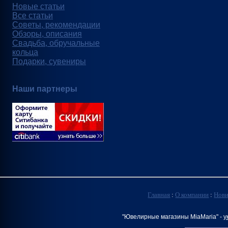
Новые статьи
Все статьи
Советы, рекомендации
Обзоры, описания
Свадьба, обручальные
кольца
Подарки, сувениры
Наши партнеры
Главная
:
О компании
:
Нов
"Ювелирные магазины MiaMaria" -
у