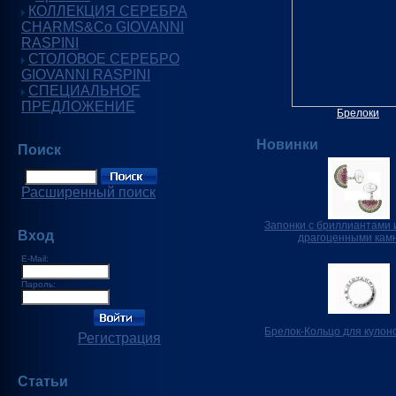
КОЛЛЕКЦИЯ СЕРЕБРА
CHARMS&Co GIOVANNI
RASPINI
СТОЛОВОЕ СЕРЕБРО
GIOVANNI RASPINI
СПЕЦИАЛЬНОЕ
ПРЕДЛОЖЕНИЕ
Брелоки
Новинки
Поиск
Расширенный поиск
Запонки с бриллиантами 
Вход
драгоценными кам
E-Mail:
Пароль:
Брелок-Кольцо для кулон
Регистрация
Статьи