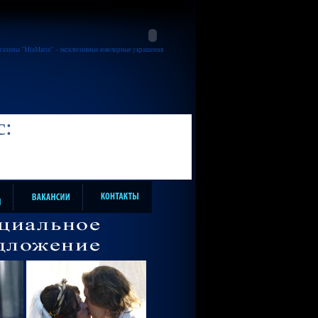
газины "MiaMaria"
- эксклюзивные ювелирные украшения
с: