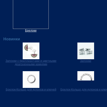
Брелоки
Новинки
Запонки с бриллиантами и цветными
Запонки
драгоценными камнями
Брелок-Кольцо для кулонов и ключей
Брелок-Кольцо для кулонов и клю