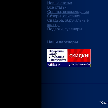
Новые статьи
Все статьи
Советы, рекомендации
Обзоры, описания
Свадьба, обручальные
кольца
Подарки, сувениры
Наши партнеры
"Ювел