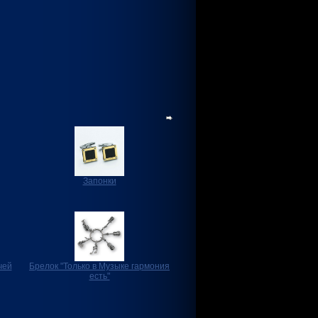
Запонки
чей
Брелок "Только в Музыке гармония
есть"