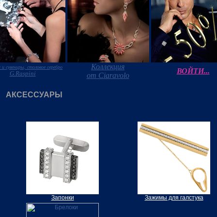
Коллекция
 и сувениры, столовое серебро
ВОЙТИ...
G.Raspini
от Ciaravolo
АКСЕССУАРЫ
Запонки
Зажимы для галстука