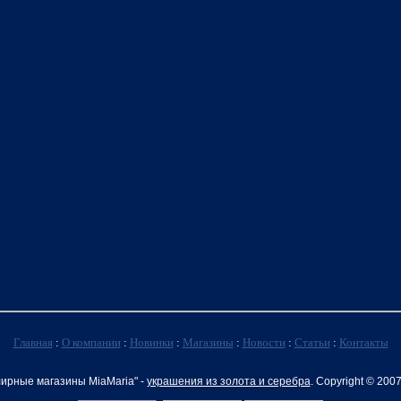
Главная
:
О компании
:
Новинки
:
Магазины
:
Новости
:
Статьи
:
Контакты
ирные магазины MiaMaria" -
украшения из золота и серебра
. Copyright © 200