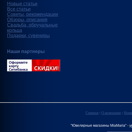
Новые статьи
Все статьи
Советы, рекомендации
Обзоры, описания
Свадьба, обручальные
кольца
Подарки, сувениры
Наши партнеры
Главная
:
О компании
:
Нов
"Ювелирные магазины MiaMaria" -
у