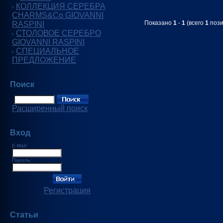
КОЛЛЕКЦИЯ СЕРЕБРА
CHARMS&Co GIOVANNI
Показано
1
-
1
(всего
1
пози
RASPINI
СТОЛОВОЕ СЕРЕБРО
GIOVANNI RASPINI
СПЕЦИАЛЬНОЕ
ПРЕДЛОЖЕНИЕ
Поиск
Расширенный поиск
Вход
E-Mail:
Пароль:
Регистрация
Статьи