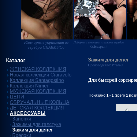
Ювелирные украшения из
Подарки и сувениры, столовое серебро
G.Raspini
серебра CHARMS'Co
Зажим для денег
Каталог
Производство: Италия
ЖЕНСКАЯ КОЛЛЕКЦИЯ
Новая коллекция Ciaravolo
Для быстрой сортиро
Коллекция Santagostino
Коллекция Nimei
МУЖСКАЯ КОЛЛЕКЦИЯ
Показано
1
-
1
(всего
1
пози
ЦЕПИ
ОБРУЧАЛЬНЫЕ КОЛЬЦА
ДЕТСКАЯ КОЛЛЕКЦИЯ
АКСЕССУАРЫ
Запонки
Зажимы для галстука
Зажим для денег
Брелоки