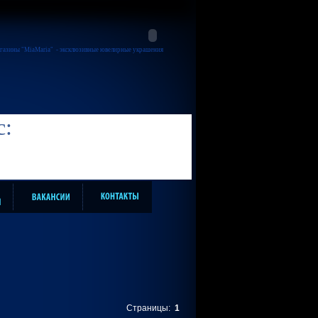
газины "MiaMaria"
- эксклюзивные ювелирные украшения
с:
Страницы:
1