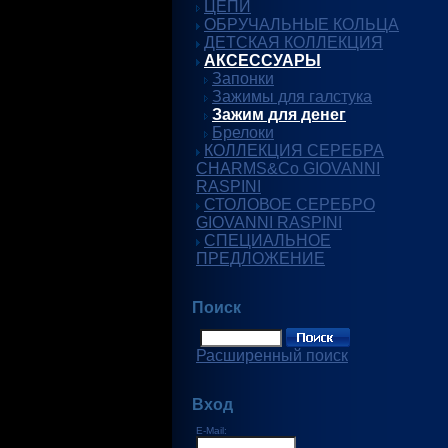
ЦЕПИ
ОБРУЧАЛЬНЫЕ КОЛЬЦА
ДЕТСКАЯ КОЛЛЕКЦИЯ
АКСЕССУАРЫ
Запонки
Зажимы для галстука
Зажим для денег
Брелоки
КОЛЛЕКЦИЯ СЕРЕБРА
CHARMS&Co GIOVANNI
RASPINI
СТОЛОВОЕ СЕРЕБРО
GIOVANNI RASPINI
СПЕЦИАЛЬНОЕ
ПРЕДЛОЖЕНИЕ
Поиск
Расширенный поиск
Вход
E-Mail: