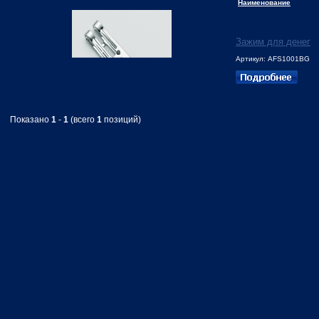
Наименование
Зажим для денег
Артикул: AFS1001BG
Показано
1
-
1
(всего
1
позиций)