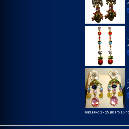
А
А
А
Показано
1
-
15
(всего
15
по