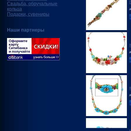
Свадьба, обручальные
кольца
А
Подарки, сувениры
Наши партнеры
А
А