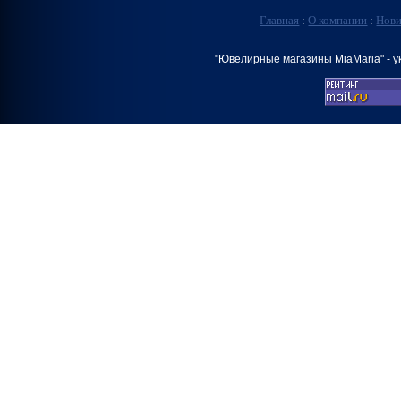
Главная
:
О компании
:
Нов
"Ювелирные магазины MiaMaria" -
у