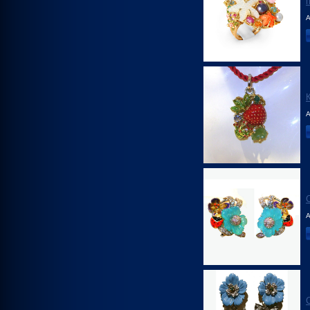
А
А
А