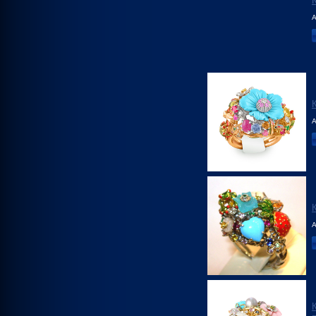
А
А
А