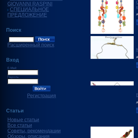
GIOVANNI RASPINI
СПЕЦИАЛЬНОЕ
ПРЕДЛОЖЕНИЕ
А
Поиск
Расширенный поиск
А
Вход
E-Mail:
Пароль:
Регистрация
А
Статьи
Новые статьи
Все статьи
Советы, рекомендации
Обзоры, описания