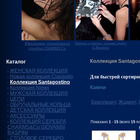
Ювелирные украшения из
Подарки и сувениры, столовое серебро
G.Raspini
серебра CHARMS'Co
Коллекция Santagos
Каталог
ЖЕНСКАЯ КОЛЛЕКЦИЯ
Новая коллекция Ciaravolo
Для быстрой сортиро
Коллекция Santagostino
Камни
Коллекция Nimei
МУЖСКАЯ КОЛЛЕКЦИЯ
ЦЕПИ
Бриллиант
,
Жадеит
,
ОБРУЧАЛЬНЫЕ КОЛЬЦА
ДЕТСКАЯ КОЛЛЕКЦИЯ
АКСЕССУАРЫ
КОЛЛЕКЦИЯ СЕРЕБРА
Показано
1
-
15
(всего
15
по
CHARMS&Co GIOVANNI
RASPINI
СТОЛОВОЕ СЕРЕБРО