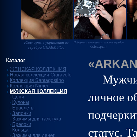
Ювелирные украшения из
Подарки и сувениры, столовое серебро
G.Raspini
серебра CHARMS'Co
«ARKAN
Каталог
ЖЕНСКАЯ КОЛЛЕКЦИЯ
Новая коллекция Ciaravolo
Мужчи
Коллекция Santagostino
Коллекция Nimei
МУЖСКАЯ КОЛЛЕКЦИЯ
личное о
Цепи
Кулоны
Браслеты
подчерки
Запонки
Зажимы для галстука
Брелоки
статус. Т
Кольца
Зажимы для денег