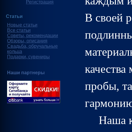
каждым и
Регистрация
В своей 
Статьи
Новые статьи
Все статьи
подлинны
Советы, рекомендации
Обзоры, описания
Свадьба, обручальные
материал
кольца
Подарки, сувениры
качества 
Наши партнеры
пробы, т
гармонию
Наша к