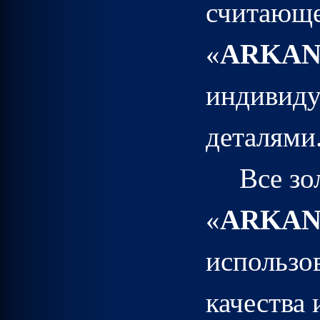
считающе
«
ARKA
индивиду
деталями
Все зо
«
ARKA
использо
качества 