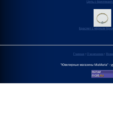
Цепь с бриллиан
Браслет с чёрным бри
Главная
:
О компании
:
Нов
"Ювелирные магазины MiaMaria" -
у