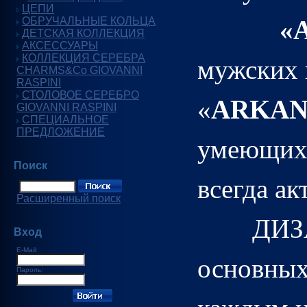
ЦЕПИ
ОБРУЧАЛЬНЫЕ КОЛЬЦА
«
ДЕТСКАЯ КОЛЛЕКЦИЯ
АКСЕССУАРЫ
КОЛЛЕКЦИЯ СЕРЕБРА
мужских 
CHARMS&Co GIOVANNI
RASPINI
СТОЛОВОЕ СЕРЕБРО
«
ARKA
GIOVANNI RASPINI
СПЕЦИАЛЬНОЕ
ПРЕДЛОЖЕНИЕ
умеющих 
Поиск
всегда ак
Расширенный поиск
ДИЗ
Вход
E-Mail:
основных
Пароль: