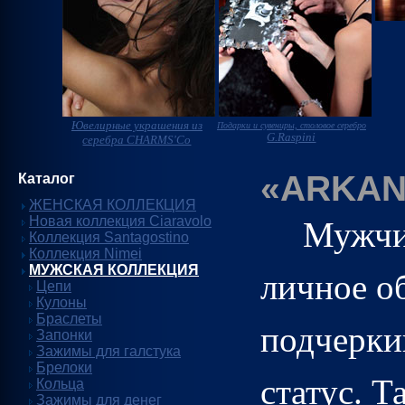
Ювелирные украшения из
Подарки и сувениры, столовое серебро
G.Raspini
серебра CHARMS'Co
«ARKAN
Каталог
ЖЕНСКАЯ КОЛЛЕКЦИЯ
Новая коллекция Ciaravolo
Мужчи
Коллекция Santagostino
Коллекция Nimei
МУЖСКАЯ КОЛЛЕКЦИЯ
личное о
Цепи
Кулоны
Браслеты
подчерки
Запонки
Зажимы для галстука
Брелоки
статус. Т
Кольца
Зажимы для денег