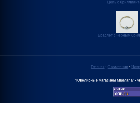
Цепь с бриллиан
Браслет с чёрным бри
Главная
:
О компании
:
Нов
"Ювелирные магазины MiaMaria" -
у