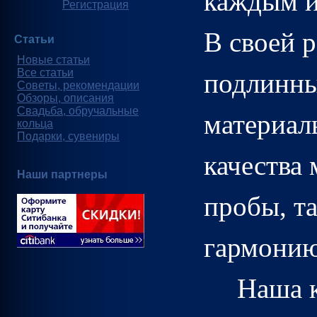
каждым и
Регистрация
В своей 
Статьи
Новые статьи
Все статьи
подлинны
Советы, рекомендации
Обзоры, описания
Свадьба, обручальные
материал
кольца
Подарки, сувениры
качества 
Наши партнеры
пробы, т
гармонию
Наша к