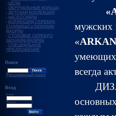
ЦЕПИ
ОБРУЧАЛЬНЫЕ КОЛЬЦА
«
ДЕТСКАЯ КОЛЛЕКЦИЯ
АКСЕССУАРЫ
КОЛЛЕКЦИЯ СЕРЕБРА
мужских 
CHARMS&Co GIOVANNI
RASPINI
СТОЛОВОЕ СЕРЕБРО
«
ARKA
GIOVANNI RASPINI
СПЕЦИАЛЬНОЕ
ПРЕДЛОЖЕНИЕ
умеющих 
Поиск
всегда ак
Расширенный поиск
ДИЗ
Вход
E-Mail:
основных
Пароль: