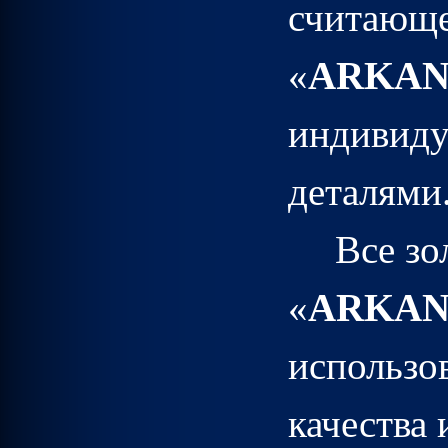
считающе
«
ARKA
индивиду
деталями
Все зо
«
ARKA
использо
качества 