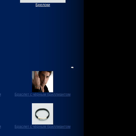
Брелоки
м
Браслет с чёрным бриллиантом
м
Браслет с чёрным бриллиантом