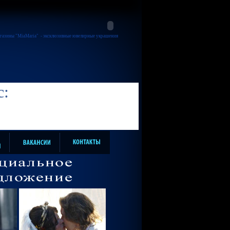
газины "MiaMaria"
- эксклюзивные ювелирные украшения
с: