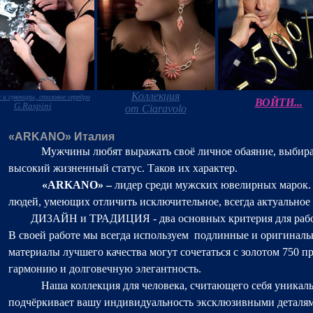
Коллекция
 и сувениры, столовое серебро
ВОЙТИ...
G.Raspini
от Ciaravolo
«ARKANO» Италия
Мужчины любят выражать своё личное обаяние, выбирая
высокий жизненный статус. Таков их характер.
«
ARKANO
» –
лидер среди мужских ювелирных марок.
людей, умеющих отличить исключительное, всегда актуальное 
ДИЗАЙН и ТРАДИЦИЯ - два основных критерия для рабо
В своей работе мы всегда используем
подлинные и оригиналь
материалы лучшего качества могут сочетаться с золотом 750 п
гармонию и долговечную элегантность.
Наша коллекция для человека, считающего себя уникал
подчёркивает вашу индивидуальность эксклюзивными деталя