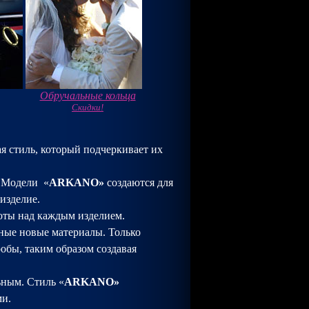
Обручальные кольца
Скидки!
 стиль, который подчеркивает их
 Модели
«
ARKANO
»
создаются для
изделие.
ты над каждым изделием.
ные новые материалы. Только
робы, таким образом создавая
ьным. Стиль «
ARKANO
»
ми.