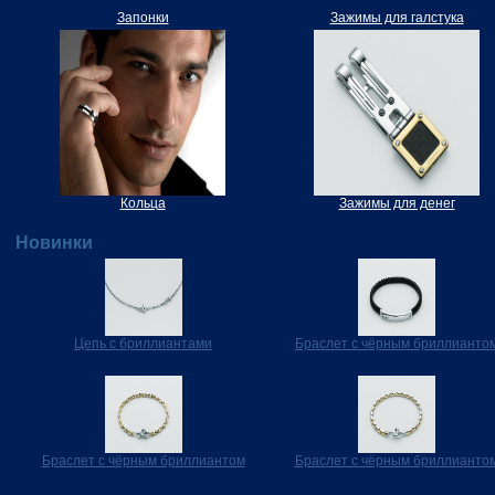
Запонки
Зажимы для галстука
Кольца
Зажимы для денег
Новинки
Цепь с бриллиантами
Браслет с чёрным бриллианто
Браслет с чёрным бриллиантом
Браслет с чёрным бриллианто