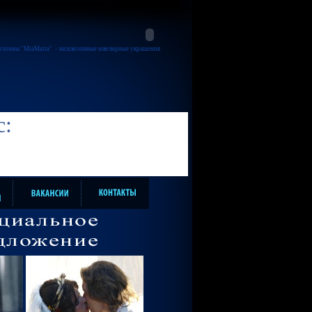
газины "MiaMaria"
- эксклюзивные ювелирные украшения
с: