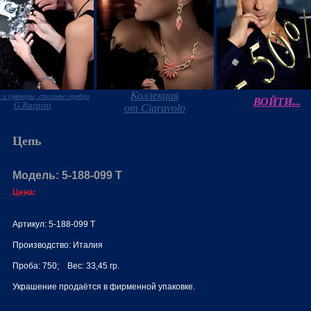
Коллекция
 и сувениры, столовое серебро
ВОЙТИ...
G.Raspini
от Ciaravolo
Цепь
Модель: 5-188-099 Т
Цена:
Артикул: 5-188-099 Т
Производство: Италия
Проба: 750; Вес: 33,45 гр.
Украшение продаётся в фирменной упаковке.