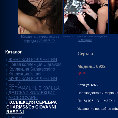
Ювелирные украшения из
Подарки и сувениры, столовое серебро
G.Raspini
серебра CHARMS'Co
Каталог
Серьги
ЖЕНСКАЯ КОЛЛЕКЦИЯ
Новая коллекция Ciaravolo
Модель: 6922
Коллекция Santagostino
Цена:
Коллекция Nimei
МУЖСКАЯ КОЛЛЕКЦИЯ
ЦЕПИ
Артикул: 6922
ОБРУЧАЛЬНЫЕ КОЛЬЦА
ДЕТСКАЯ КОЛЛЕКЦИЯ
Производство: G.Raspini (
АКСЕССУАРЫ
Проба:925; Вес: ~ 8.74гр.
КОЛЛЕКЦИЯ СЕРЕБРА
CHARMS&Co GIOVANNI
Украшение продаётся в фи
RASPINI
Колье