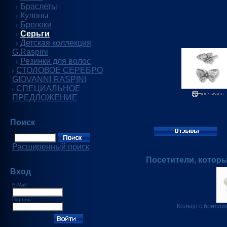
Браслеты
Кулоны
Брелоки
Серьги
Детская коллекция
G.Raspini
Резинки для волос
СТОЛОВОЕ СЕРЕБРО
GIOVANNI RASPINI
СПЕЦИАЛЬНОЕ
ПРЕДЛОЖЕНИЕ
Поиск
Расширенный поиск
Посетители, котор
Вход
E-Mail:
Пароль:
Кольцо с брилли