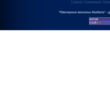
Главная
:
О компании
:
Нов
"Ювелирные магазины MiaMaria" -
у