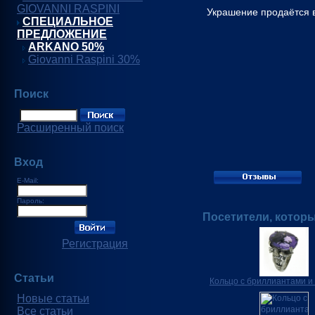
GIOVANNI RASPINI
Украшение продаётся 
СПЕЦИАЛЬНОЕ
ПРЕДЛОЖЕНИЕ
ARKANO 50%
Giovanni Raspini 30%
Поиск
Расширенный поиск
Вход
E-Mail:
Пароль:
Посетители, котор
Регистрация
Статьи
Кольцо с бриллиантами и
Новые статьи
Все статьи