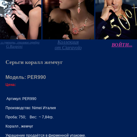
Коллекция
 и сувениры, столовое серебро
ВОЙТИ...
G.Raspini
от Ciaravolo
Серьги коралл жемчуг
Модель: PER990
Цена:
Артикул: PER990
Производство: Nimei Италия
Проба: 750; Вес: ~ 7,84гр.
Коралл , жемчуг
Украшение продаётся в фирменной упаковке.