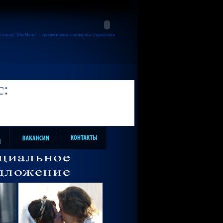
газины "MiaMaria"
- эксклюзивные ювелирные украшения
с: