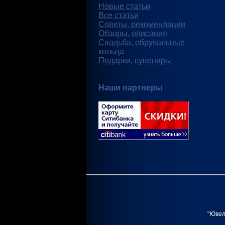
Новые статьи
Все статьи
Советы, рекомендации
Обзоры, описания
Свадьба, обручальные
кольца
Подарки, сувениры
Наши партнеры
"Ювел