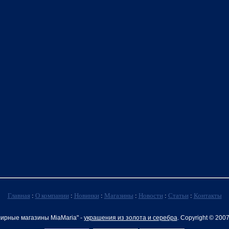
Главная
:
О компании
:
Новинки
:
Магазины
:
Новости
:
Статьи
:
Контакты
ирные магазины MiaMaria" -
украшения из золота и серебра
. Copyright © 200