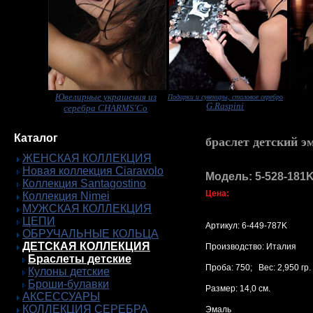
Ювелирные украшения из
Подарки и сувениры, столовое серебро
G.Raspini
серебра CHARMS'Co
Каталог
браслет детский э
ЖЕНСКАЯ КОЛЛЕКЦИЯ
Новая коллекция Ciaravolo
Модель: 5-528-181
Коллекция Santagostino
Цена:
Коллекция Nimei
МУЖСКАЯ КОЛЛЕКЦИЯ
ЦЕПИ
Артикул: 6-449-787K
ОБРУЧАЛЬНЫЕ КОЛЬЦА
ДЕТСКАЯ КОЛЛЕКЦИЯ
Производство: Италия
Браслеты детские
Проба: 750; Вес: 2,950 гр.
Кулоны детские
Броши-булавки
Размер: 14,0 см.
АКСЕССУАРЫ
КОЛЛЕКЦИЯ СЕРЕБРА
Эмаль