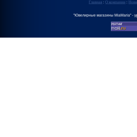
Главная
:
О компании
:
Нов
"Ювелирные магазины MiaMaria" -
у