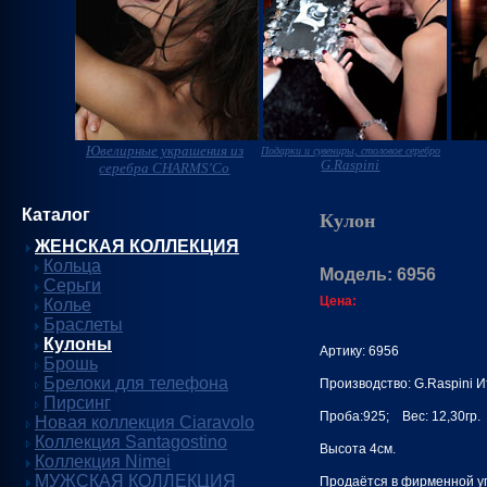
Ювелирные украшения из
Подарки и сувениры, столовое серебро
G.Raspini
серебра CHARMS'Co
Каталог
Кулон
ЖЕНСКАЯ КОЛЛЕКЦИЯ
Кольца
Модель: 6956
Серьги
Цена:
Колье
Браслеты
Кулоны
Артику: 6956
Брошь
Брелоки для телефона
Производство: G.Raspini 
Пирсинг
Проба:925; Вес: 12,30гр.
Новая коллекция Ciaravolo
Коллекция Santagostino
Высота 4см.
Коллекция Nimei
МУЖСКАЯ КОЛЛЕКЦИЯ
Продаётся в фирменной уп