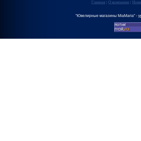
Главная
:
О компании
:
Нов
"Ювелирные магазины MiaMaria" -
у