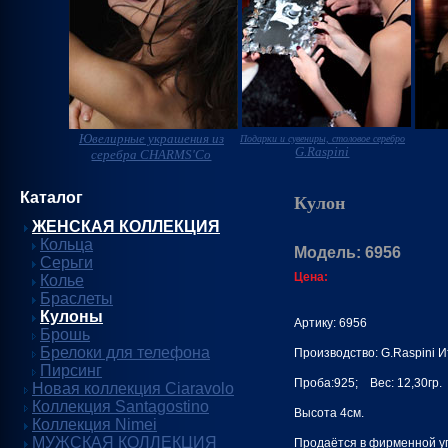
Ювелирные украшения из
Подарки и сувениры, столовое серебро
G.Raspini
серебра CHARMS'Co
Каталог
Кулон
ЖЕНСКАЯ КОЛЛЕКЦИЯ
Кольца
Модель: 6956
Серьги
Цена:
Колье
Браслеты
Кулоны
Артику: 6956
Брошь
Брелоки для телефона
Производство: G.Raspini 
Пирсинг
Проба:925; Вес: 12,30гр.
Новая коллекция Ciaravolo
Коллекция Santagostino
Высота 4см.
Коллекция Nimei
МУЖСКАЯ КОЛЛЕКЦИЯ
Продаётся в фирменной уп