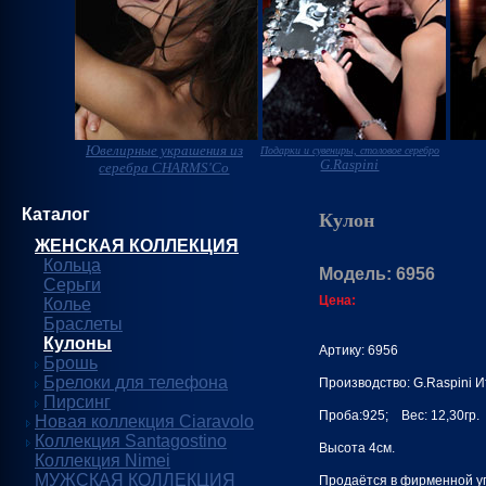
Ювелирные украшения из
Подарки и сувениры, столовое серебро
G.Raspini
серебра CHARMS'Co
Каталог
Кулон
ЖЕНСКАЯ КОЛЛЕКЦИЯ
Кольца
Модель: 6956
Серьги
Цена:
Колье
Браслеты
Кулоны
Артику: 6956
Брошь
Брелоки для телефона
Производство: G.Raspini 
Пирсинг
Проба:925; Вес: 12,30гр.
Новая коллекция Ciaravolo
Коллекция Santagostino
Высота 4см.
Коллекция Nimei
МУЖСКАЯ КОЛЛЕКЦИЯ
Продаётся в фирменной уп