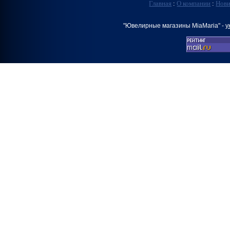
Главная
:
О компании
:
Нов
"Ювелирные магазины MiaMaria" -
у