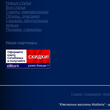
Новые статьи
Все статьи
Советы, рекомендации
Обзоры, описания
Свадьба, обручальные
кольца
Подарки, сувениры
Наши партнеры
Главная
:
О компании
:
Нов
"Ювелирные магазины MiaMaria" -
у