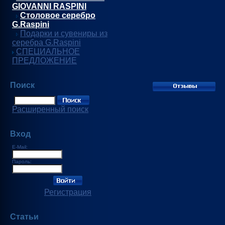
GIOVANNI RASPINI
Столовое серебро
G.Raspini
Подарки и сувениры из
серебра G.Raspini
СПЕЦИАЛЬНОЕ
ПРЕДЛОЖЕНИЕ
Поиск
Расширенный поиск
Вход
E-Mail:
Пароль:
Регистрация
Статьи