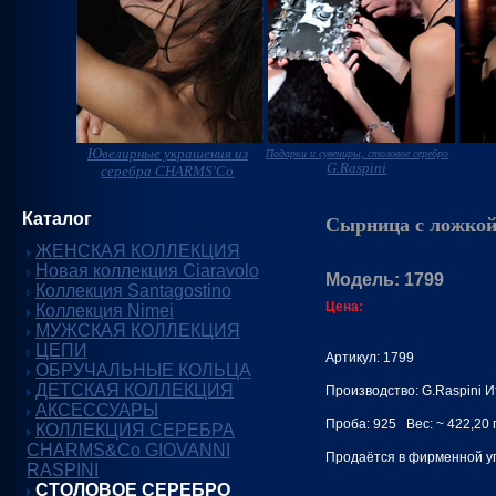
Ювелирные украшения из
Подарки и сувениры, столовое серебро
G.Raspini
серебра CHARMS'Co
Каталог
Сырница с ложко
ЖЕНСКАЯ КОЛЛЕКЦИЯ
Новая коллекция Ciaravolo
Модель: 1799
Коллекция Santagostino
Цена:
Коллекция Nimei
МУЖСКАЯ КОЛЛЕКЦИЯ
ЦЕПИ
Артикул: 1799
ОБРУЧАЛЬНЫЕ КОЛЬЦА
ДЕТСКАЯ КОЛЛЕКЦИЯ
Производство: G.Raspini 
АКСЕССУАРЫ
Проба: 925 Вес: ~ 422,20 г
КОЛЛЕКЦИЯ СЕРЕБРА
CHARMS&Co GIOVANNI
Продаётся в фирменной уп
RASPINI
СТОЛОВОЕ СЕРЕБРО