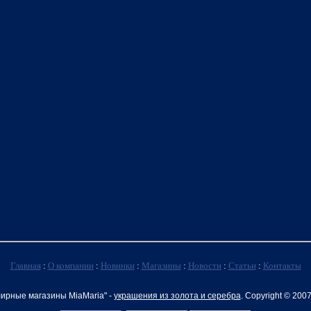
Главная
:
О компании
:
Новинки
:
Магазины
:
Новости
:
Статьи
:
Контакты
ирные магазины MiaMaria" -
украшения из золота и серебра
. Copyright © 200