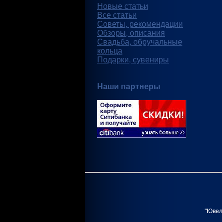
Новые статьи
Все статьи
Советы, рекомендации
Обзоры, описания
Свадьба, обручальные
кольца
Подарки, сувениры
Наши партнеры
"Ювел