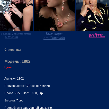
Коллекция
 и сувениры, столовое серебро
ВОЙТИ...
G.Raspini
от Ciaravolo
Солонка
Модель: 1802
Цена:
Артикул: 1802
Производство: G.Raspini Италия
Проба: 925 Вес: ~ 180,0 гр.
Высота: 7 см.
Продаётся в фирменной упаковке.