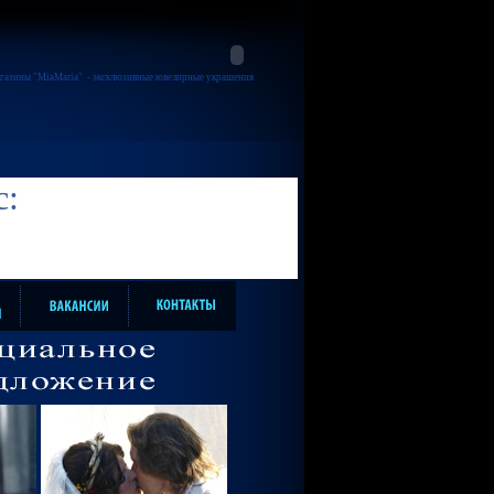
газины "MiaMaria"
- эксклюзивные ювелирные украшения
с: