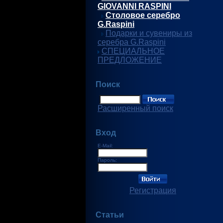
GIOVANNI RASPINI
Столовое серебро
G.Raspini
Подарки и сувениры из
серебра G.Raspini
СПЕЦИАЛЬНОЕ
ПРЕДЛОЖЕНИЕ
Поиск
Расширенный поиск
Вход
E-Mail:
Пароль:
Регистрация
Статьи