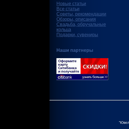
Новые статьи
Все статьи
Советы, рекомендации
Обзоры, описания
Свадьба, обручальные
кольца
Подарки, сувениры
Наши партнеры
"Ювел