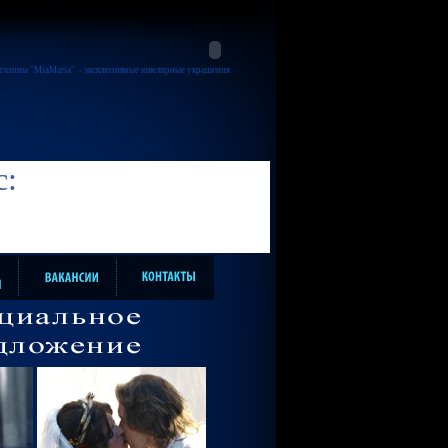
газины "MiaMaria"
- эксклюзивные ювелирные украшения
с: