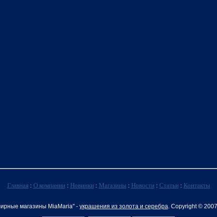
Главная
:
О компании
:
Новинки
:
Магазины
:
Новости
:
Статьи
:
Контакты
ирные магазины MiaMaria" -
украшения из золота и серебра
. Copyright © 200