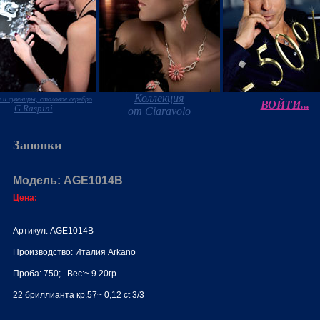
Коллекция
 и сувениры, столовое серебро
ВОЙТИ...
G.Raspini
от Ciaravolo
Запонки
Модель: AGE1014B
Цена:
Артикул: AGE1014B
Производство: Италия Arkano
Проба: 750; Вес:~ 9.20гр.
22 бриллианта кр.57~ 0,12 ct 3/3