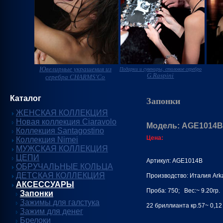
Ювелирные украшения из
Подарки и сувениры, столовое серебро
G.Raspini
серебра CHARMS'Co
Каталог
Запонки
ЖЕНСКАЯ КОЛЛЕКЦИЯ
Новая коллекция Ciaravolo
Модель: AGE1014B
Коллекция Santagostino
Цена:
Коллекция Nimei
МУЖСКАЯ КОЛЛЕКЦИЯ
ЦЕПИ
Артикул: AGE1014B
ОБРУЧАЛЬНЫЕ КОЛЬЦА
ДЕТСКАЯ КОЛЛЕКЦИЯ
Производство: Италия Ark
АКСЕССУАРЫ
Проба: 750; Вес:~ 9.20гр.
Запонки
Зажимы для галстука
22 бриллианта кр.57~ 0,12 
Зажим для денег
Брелоки