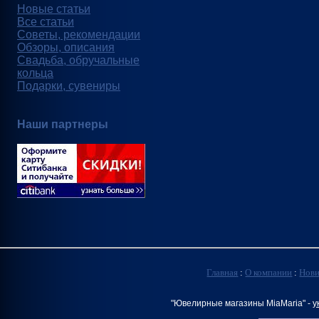
Новые статьи
Все статьи
Советы, рекомендации
Обзоры, описания
Свадьба, обручальные
кольца
Подарки, сувениры
Наши партнеры
Главная
:
О компании
:
Нов
"Ювелирные магазины MiaMaria" -
у