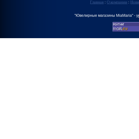
Главная
:
О компании
:
Нов
"Ювелирные магазины MiaMaria" -
у