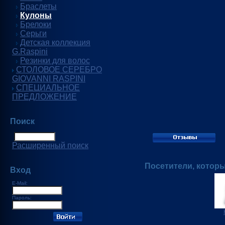
Браслеты
Кулоны
Брелоки
Серьги
Детская коллекция
G.Raspini
Резинки для волос
СТОЛОВОЕ СЕРЕБРО
GIOVANNI RASPINI
СПЕЦИАЛЬНОЕ
ПРЕДЛОЖЕНИЕ
Поиск
Расширенный поиск
Посетители, котор
Вход
E-Mail:
Пароль: