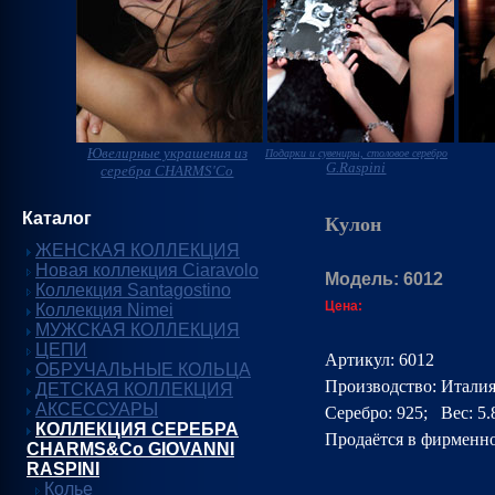
Ювелирные украшения из
Подарки и сувениры, столовое серебро
G.Raspini
серебра CHARMS'Co
Каталог
Кулон
ЖЕНСКАЯ КОЛЛЕКЦИЯ
Новая коллекция Ciaravolo
Модель: 6012
Коллекция Santagostino
Цена:
Коллекция Nimei
МУЖСКАЯ КОЛЛЕКЦИЯ
ЦЕПИ
Артикул: 6012
ОБРУЧАЛЬНЫЕ КОЛЬЦА
Производство: Итали
ДЕТСКАЯ КОЛЛЕКЦИЯ
АКСЕССУАРЫ
Серебро: 925;
Вес: 5.
КОЛЛЕКЦИЯ СЕРЕБРА
Продаётся в фирменн
CHARMS&Co GIOVANNI
RASPINI
Колье