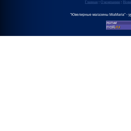
Главная
:
О компании
:
Нов
"Ювелирные магазины MiaMaria" -
у