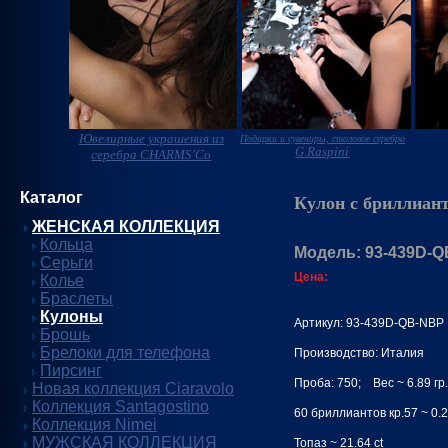
Ювелирные украшения из
Подарки и сувениры, столовое серебро
G.Raspini
серебра CHARMS'Co
Каталог
Кулон с бриллиан
ЖЕНСКАЯ КОЛЛЕКЦИЯ
Кольца
Модель: 93-439D-
Серьги
Цена:
Колье
Браслеты
Кулоны
Артикул: 93-439D-QB-NBP
Брошь
Брелоки для телефона
Производство: Италия
Пирсинг
Проба: 750; Вес ~ 6.89 гр.
Новая коллекция Ciaravolo
Коллекция Santagostino
60 бриллиантов кр.57 ~ 0.23
Коллекция Nimei
МУЖСКАЯ КОЛЛЕКЦИЯ
Топаз ~ 21.64 ct