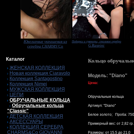
Ювелирные украшения из
Подарки и сувениры, столовое серебро
G.Raspini
серебра CHARMS'Co
Каталог
Кольцо обручальн
ЖЕНСКАЯ КОЛЛЕКЦИЯ
Новая коллекция Ciaravolo
Модель: "Diano"
Коллекция Santagostino
Цена:
Коллекция Nimei
МУЖСКАЯ КОЛЛЕКЦИЯ
ЦЕПИ
Обручальные кольца
ОБРУЧАЛЬНЫЕ КОЛЬЦА
Обручальные кольца
Артикул: "Diano"
"Classic"
Белое золото; Проба: 75
ДЕТСКАЯ КОЛЛЕКЦИЯ
АКСЕССУАРЫ
Примерный вес: от 2,82 гр. 
КОЛЛЕКЦИЯ СЕРЕБРА
CHARMS&Co GIOVANNI
Размеры: от 15,5 до 21,0