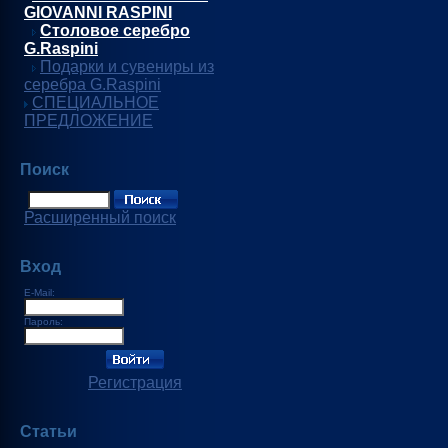
GIOVANNI RASPINI
Столовое серебро
G.Raspini
Подарки и сувениры из
серебра G.Raspini
СПЕЦИАЛЬНОЕ
ПРЕДЛОЖЕНИЕ
Поиск
Расширенный поиск
Вход
E-Mail:
Пароль:
Регистрация
Статьи