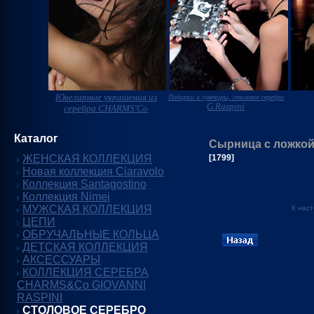
Ювелирные украшения из
Подарки и сувениры, столовое серебро
G.Raspini
серебра CHARMS'Co
Каталог
Сырница с ложко
ЖЕНСКАЯ КОЛЛЕКЦИЯ
[1799]
Новая коллекция Ciaravolo
Коллекция Santagostino
Коллекция Nimei
МУЖСКАЯ КОЛЛЕКЦИЯ
К нас
ЦЕПИ
ОБРУЧАЛЬНЫЕ КОЛЬЦА
ДЕТСКАЯ КОЛЛЕКЦИЯ
АКСЕССУАРЫ
КОЛЛЕКЦИЯ СЕРЕБРА
CHARMS&Co GIOVANNI
RASPINI
СТОЛОВОЕ СЕРЕБРО