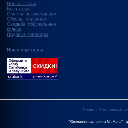
Новые статьи
Все статьи
Советы, рекомендации
Обзоры, описания
Свадьба, обручальные
кольца
Подарки, сувениры
Наши партнеры
Главная
:
О компании
:
Нов
"Ювелирные магазины MiaMaria" -
у