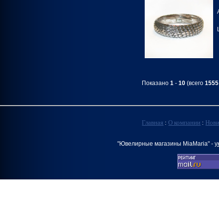
Показано
1
-
10
(всего
1555
Главная
:
О компании
:
Нов
"Ювелирные магазины MiaMaria" -
у