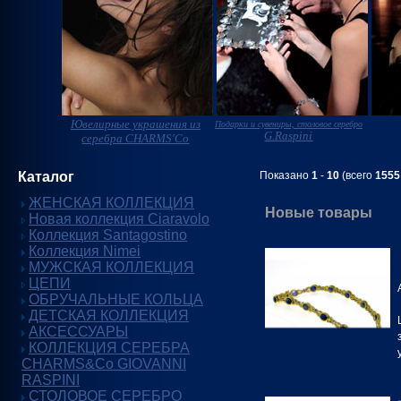
Ювелирные украшения из
Подарки и сувениры, столовое серебро
G.Raspini
серебра CHARMS'Co
Каталог
Показано
1
-
10
(всего
1555
ЖЕНСКАЯ КОЛЛЕКЦИЯ
Новые товары
Новая коллекция Ciaravolo
Коллекция Santagostino
Коллекция Nimei
МУЖСКАЯ КОЛЛЕКЦИЯ
ЦЕПИ
ОБРУЧАЛЬНЫЕ КОЛЬЦА
ДЕТСКАЯ КОЛЛЕКЦИЯ
АКСЕССУАРЫ
КОЛЛЕКЦИЯ СЕРЕБРА
CHARMS&Co GIOVANNI
RASPINI
СТОЛОВОЕ СЕРЕБРО