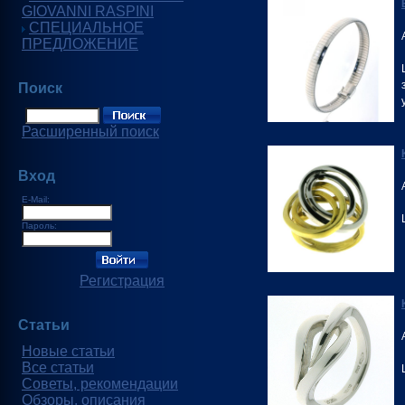
GIOVANNI RASPINI
СПЕЦИАЛЬНОЕ
ПРЕДЛОЖЕНИЕ
Поиск
Расширенный поиск
Вход
E-Mail:
Пароль:
Регистрация
Статьи
Новые статьи
Все статьи
Советы, рекомендации
Обзоры, описания