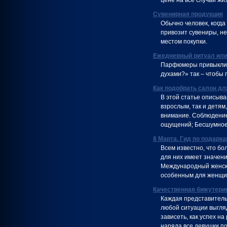
цене на все случаи жи
Сувенирная продукция
Обычно человек, когда
привозит сувениры, н
местом покупки.
Ежедневный ритуал или
Парфюмеры привыкли 
духами?» так – чтобы 
Как подобрать салон дл
В этой статье описыв
взрослым, так и детям,
внимание. Соблюдени
ощущений; Бесшумное
8 Марта. Гид по подарк
Всем известно, что б
для них имеет значени
Международный женский
особенным для женщин
Качественная бижутерия
Каждая представитель
любой ситуации выгляд
зависеть, как успех на
наряда все девушки п