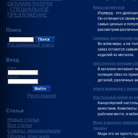
GIOVANNI RASPINI
Виды изумрудов
СПЕЦИАЛЬНОЕ
Изумруд - это драгоце
ПРЕДЛОЖЕНИЕ
Он отличается своим 
самых ценных и попул
Поиск
рассмотрим различные
сварные конструкции на
Во всём мире, а не тол
Расширенный поиск
заказ остаются самым
изделий из металла.
Вход
конструктор полиция cit
E-Mail:
В каталоге интернет-
полиция cities по при
Пароль:
деталей, различных ак
плита дорожная с комп
Регистрация
Настольный набор из д
Канцелярский настоль
качеством. Комплекты
Статьи
рабочем месте, в каби
Новые статьи
Мода и модные ювелирн
Все статьи
тренды
Советы, рекомендации
Мода это не просто о
Обзоры, описания