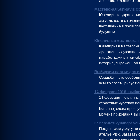
для определенного тор
Мастерская SunRay в О
Ювелирные украшения 
актуальности с течен
восхищение в прошлом
будущем.
Ювелирная мастерская
Ювелирная мастерская
драгоценных украшени
наработками в этой сф
история, выраженная в
Выбираем платье для с
Свадьба – это особен
чем-то своем, рисует 
14 февраля 2018: выби
14 февраля – отличный
страстных чувствах ил
Конечно, слова прозву
момент признания вы 
Как создать универсаль
Предлагаем услугу по
ателье Pisk. Заказать