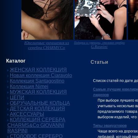
Ювелирные украшения из
Подарки и сувениры, столовое серебро
G.Raspini
серебра CHARMS'Co
Каталог
Статьи
ЖЕНСКАЯ КОЛЛЕКЦИЯ
Новая коллекция Ciaravolo
Коллекция Santagostino
Список статей по дате д
Коллекция Nimei
Самые лучшие ювелирны
МУЖСКАЯ КОЛЛЕКЦИЯ
лидеров
ЦЕПИ
При выборе лучшего ю
ОБРУЧАЛЬНЫЕ КОЛЬЦА
учитывать несколько в
ДЕТСКАЯ КОЛЛЕКЦИЯ
предлагаемого товара
АКСЕССУАРЫ
выбором изделий, что 
КОЛЛЕКЦИЯ СЕРЕБРА
CHARMS&Co GIOVANNI
Типы эвакуаторов
RASPINI
Чаще всего на дорогах
СТОЛОВОЕ СЕРЕБРО
лебедкой, который пр