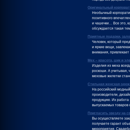
Оригинальный корпорат
Необычный корпоратив
позитивного впечатлен
и чашечки… Все это, 
обсуждается такая тем
Приятные подарки, зал
Человек, который пре
и яркие вещи, завлека
внимания, привлекает
Мех – красота, шик и эл
Изделия из меха всегд
роскоши. А учитывая, 
меховые жилетки стан
Стильная женская одеж
На российский модный
производители, дизай
продукцию. Их работа
выпускаемых товаров 
Пригласить звезду на с
Вы осуществляете зака
получаете гарант объе
мероприятия. Свадебн