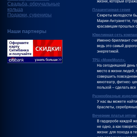
жизни, который отража
Свадьба, обручальные
кольца
Плацентарная серия
Подарки, сувениры
Секреты молодости бы
Марии-Антуанетте, ту
красавицам прошлых с
Наши партнеры
Ювелирная сеть компа
Именно бриллиант счи
ведь это самый дорог
энергетикой.
ТРЦ «МореМолл».
На сегодняшний день 
место в жизни людей, 
совершить повседневны
кинотеатр, фитнес- це
пользой – сделать все п
Разнообразные изделия
У нас вы можете найти
браслеты, серебряные 
Вечерние платья оптом
В гардеробе каждой ж
не одно, а как говори
жизни: для похода в т