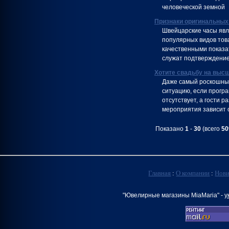
человеческой земной
Признаки оригинальных
Швейцарские часы явл
популярных видов тов
качественными показа
служат подтверждение
Хотите свадьбу на выс
Даже самый роскошный
ситуацию, если програ
отсутствует, а гости 
мероприятия зависит 
Показано
1
-
30
(всего
50
Главная
:
О компании
:
Нов
"Ювелирные магазины MiaMaria" -
у