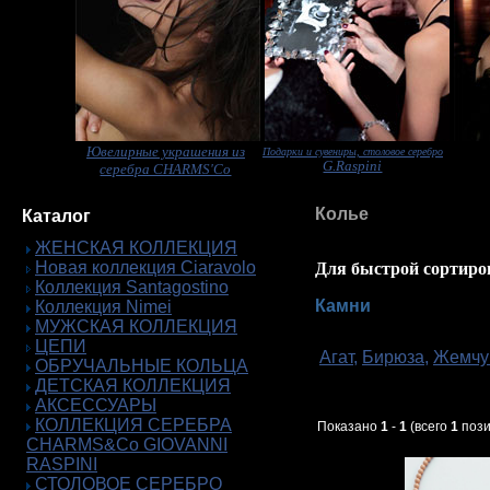
Ювелирные украшения из
Подарки и сувениры, столовое серебро
G.Raspini
серебра CHARMS'Co
Колье
Каталог
ЖЕНСКАЯ КОЛЛЕКЦИЯ
Новая коллекция Ciaravolo
Для быстрой сортиро
Коллекция Santagostino
Камни
Коллекция Nimei
МУЖСКАЯ КОЛЛЕКЦИЯ
ЦЕПИ
Агат
,
Бирюза
,
Жемчу
ОБРУЧАЛЬНЫЕ КОЛЬЦА
ДЕТСКАЯ КОЛЛЕКЦИЯ
АКСЕССУАРЫ
КОЛЛЕКЦИЯ СЕРЕБРА
Показано
1
-
1
(всего
1
пози
CHARMS&Co GIOVANNI
RASPINI
СТОЛОВОЕ СЕРЕБРО