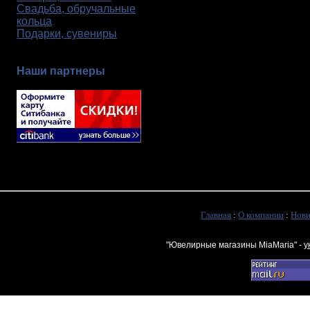
Свадьба, обручальные
кольца
Подарки, сувениры
Наши партнеры
Главная
:
О компании
:
Нов
"Ювелирные магазины MiaMaria" -
у